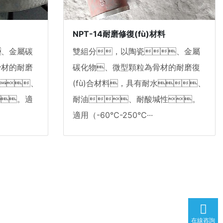
NPT-14耐磨修復(fù)材料
、金屬碳
雙組分，以陶瓷、金屬
骨材的耐磨
碳化物、微型顆粒為骨材的耐磨復
、
(fù)合材料，具有耐水、
。適
耐油、耐酸堿性。
適用（-60℃-250℃···
在線咨詢