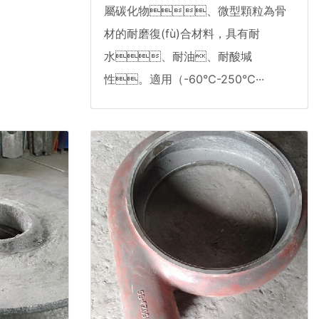
屬碳化物、微型顆粒為骨
材的耐磨復(fù)合材料，具有耐
水、耐油、耐酸堿
性。適用（-60℃-250℃···