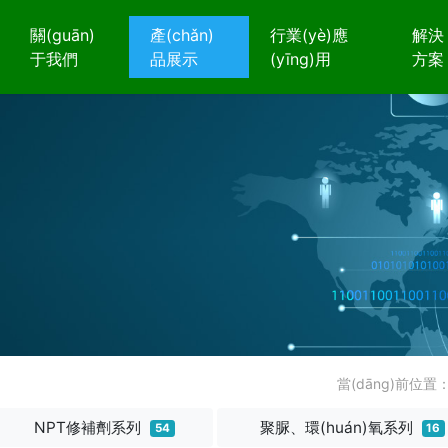
關(guān)
產(chǎn)
行業(yè)應
解決
于我們
品展示
(yīng)用
方案
當(dāng)前位置
NPT修補劑系列
聚脲、環(huán)氧系列
54
16