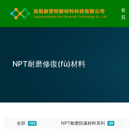
首
頁
NPT耐磨修復(fù)材料
全部
NPT耐磨防腐材料系列
102
29