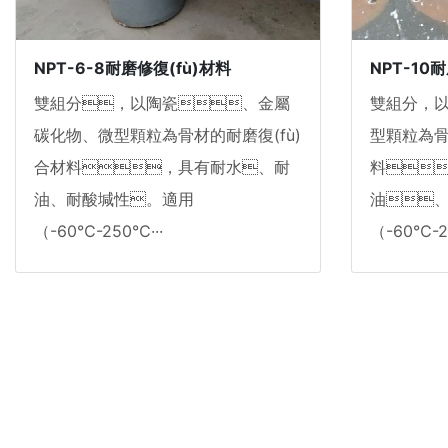
NPT-6-8耐磨修復(fù)材料
NPT-10
雙組分，以陶瓷、金屬
雙組分，
碳化物、微型顆粒為骨材的耐磨復(fù)
型顆粒為骨
合材料，具有耐水、耐
料
油、耐酸堿性。適用
油
（-60℃-250℃···
（-60℃-2