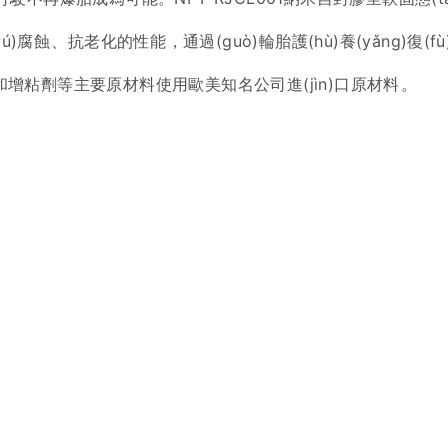
蝕、抗老化的性能，通過(guò)輪胎護(hù)養(yǎng)復(f
彈性體和增粘劑等主要原材料使用歐美知名公司進(jìn)口原材料。