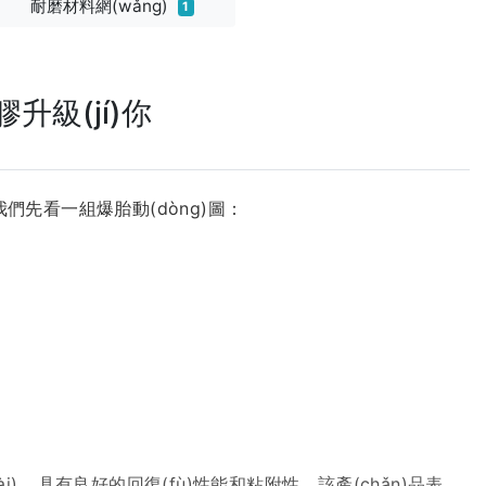
耐磨材料網(wǎng)
1
升級(jí)你
i)我們先看一組爆胎動(dòng)圖：
i)，具有良好的回復(fù)性能和粘附性。該產(chǎn)品表