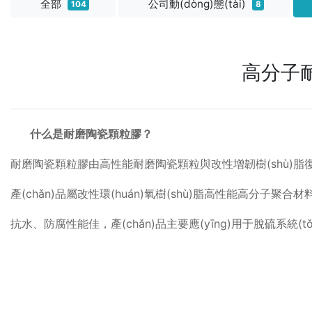
全部
公司動(dòng)態(tài)
104
8
高分子耐
什么是耐磨陶瓷顆粒膠？
耐磨陶瓷顆粒膠由高性能耐磨陶瓷顆粒與改性增韌樹(shù)脂復(fù)合得
產(chǎn)品屬改性環(huán)氧樹(shù)脂高性能高分子聚合材料
抗水、防腐性能佳，產(chǎn)品主要應(yīng)用于脫硫系統(tǒ