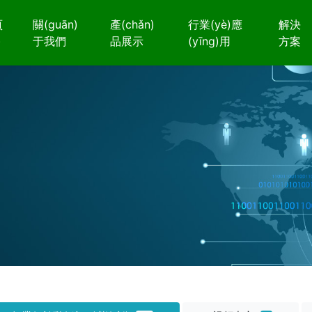
頁
關(guān)
產(chǎn)
行業(yè)應
解決
)
于我們
品展示
(yīng)用
方案