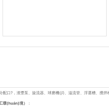
分配口?，渣漿泵、旋流器、球磨機(jī)、溢流管、浮選槽、攪拌桶等?
工環(huán)境
）
：