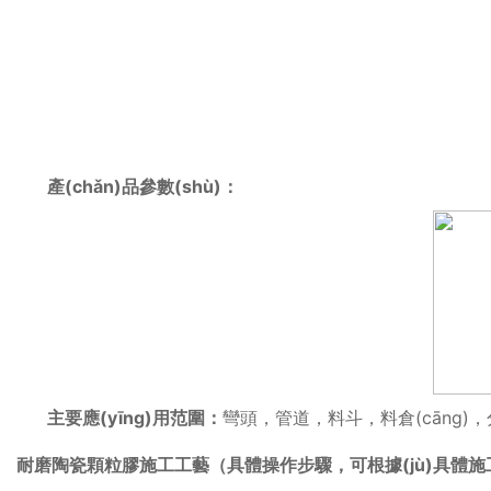
產(chǎn)品參數(shù)：
主要應(yīng)用范圍
：
彎頭，管道，料斗，料倉(cāng)，
耐磨陶瓷顆粒膠
施工工藝
（
具體操作步驟
，
可
根據(jù)具體
施