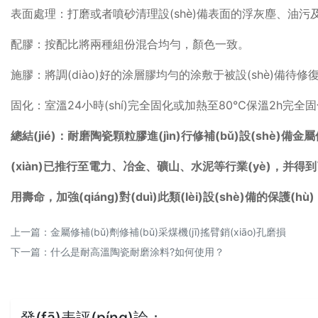
表面處理：打磨或者噴砂清理設(shè)備表面的浮灰塵、油污及銹跡
配膠：按配比將兩種組份混合均勻，顏色一致。
施膠：將調(diào)好的涂層膠均勻的涂敷于被設(shè)備待修復(fù
固化：室溫24小時(shí)完全固化或加熱至80℃保溫2h完全
總結(jié)：
耐
磨
陶瓷顆粒膠進(jìn)行
修補(bǔ)
設(shè)備金屬
(xiàn)
已推行至電力、冶金、礦山、水泥等行業(yè)
，
并得到
用壽命，加強(qiáng)對(duì)此類(lèi)設(shè)備的保護(hù)
上一篇：
金屬修補(bǔ)劑修補(bǔ)采煤機(jī)搖臂銷(xiāo)孔磨損
下一篇：
什么是耐高溫陶瓷耐磨涂料?如何使用？
發(fā)表評(píng)論：