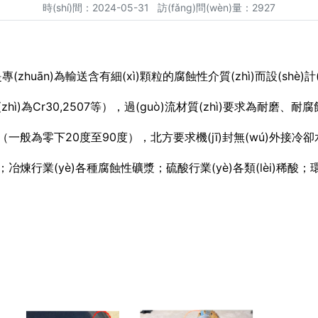
時(shí)間：2024-05-31 訪(fǎng)問(wèn)量：2927
huān)為輸送含有細(xì)顆粒的腐蝕性介質(zhì)而設(shè)計(jì)開(
zhì)為Cr30,2507等），過(guò)流材質(zhì)要求為耐磨、
為零下20度至90度），北方要求機(jī)封無(wú)外接冷卻水系
料漿；冶煉行業(yè)各種腐蝕性礦漿；硫酸行業(yè)各類(lèi)稀酸；