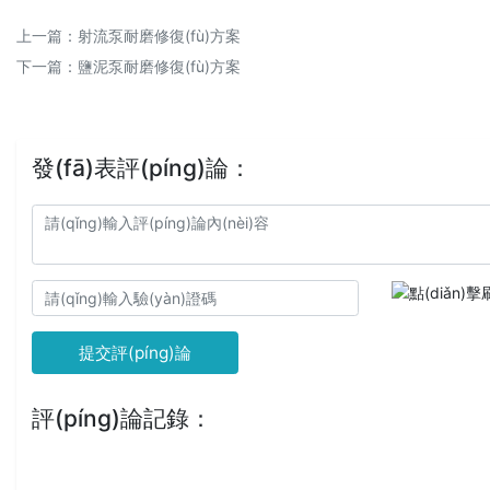
上一篇：
射流泵耐磨修復(fù)方案
下一篇：
鹽泥泵耐磨修復(fù)方案
發(fā)表評(píng)論：
提交評(píng)論
評(píng)論記錄：