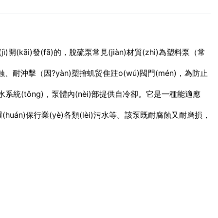
kāi)發(fā)的，脫硫泵常見(jiàn)材質(zhì)為塑料泵（常
耐腐蝕、耐沖擊（因?yàn)槊摿虮贸隹跓o(wú)閥門(mén)，為防止
統(tǒng)，泵體內(nèi)部提供自冷卻。它是一種能適應
環(huán)保行業(yè)各類(lèi)污水等。該泵既耐腐蝕又耐磨損，