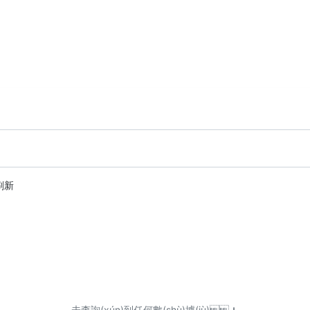
未查詢(xún)到任何數(shù)據(jù)！