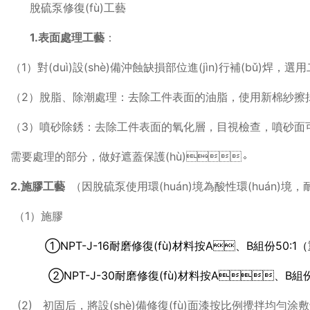
脫硫泵修復(fù)工藝
1.表面處理工藝
：
（1）對(duì)設(shè)備沖蝕缺損部位進(jìn)行補(bǔ)焊
（2）脫脂、除潮處理：去除工件表面的油脂，使用新棉紗擦
（3）噴砂除銹：去除工件表面的氧化層，目視檢查，噴砂面可見(jià
需要處理的部分，做好遮蓋保護(hù)。
2.施膠工藝
（因脫硫泵使用環(huán)境為酸性環(huán)境
（1）施膠
①NPT-J-16耐磨修復(fù)材料按A、B組份50:1
②NPT-J-30耐磨修復(fù)材料按A、B組份5
(2) 初固后，將設(shè)備修復(fù)面漆按比例攪拌均勻涂敷于工件