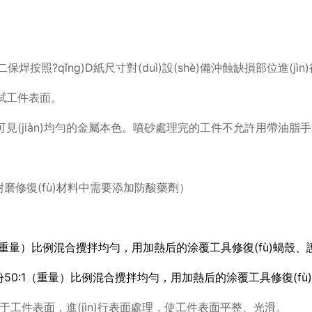
，選用二保焊按照?qǐng)D紙尺寸對(duì)設(shè)備沖蝕缺損部位進(jìn)
拭工件表面。
n)均勻的金屬本色。噴砂處理完的工件不允許用帶油脂手套直接接
，耐磨修復(fù)材料中需要添加防酸藥劑）
（重量）比例混合攪拌均勻，用加熱后的涂覆工具修復(fù)蝸殼
0:1（重量）比例混合攪拌均勻，用加熱后的涂覆工具修復(fù
表面，進(jìn)行表面處理，使工件表面平整、光滑。