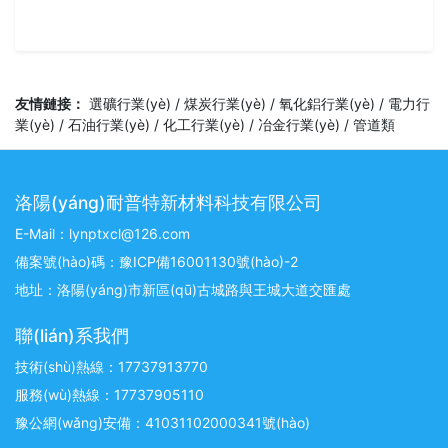
友情鏈接：
選礦行業(yè)
/
煤炭行業(yè)
/
氧化鋁行業(yè)
/
電力行
業(yè)
/
石油行業(yè)
/
化工行業(yè)
/
冶金行業(yè)
/
管道類
洛陽(yáng)耐普特新材料科技有限公司
E-Mail：lynptxcl@126.com
備案號(hào)碼：豫ICP備16001130號(hào)-2
地址：洛陽(yáng)市新區(qū)古城路與王城大道交匯處
聯(lián)系我們
技術(shù)熱線：17737913770
服務(wù)熱線：17737905110
豫公網(wǎng)安備：41031102000341號(hào)