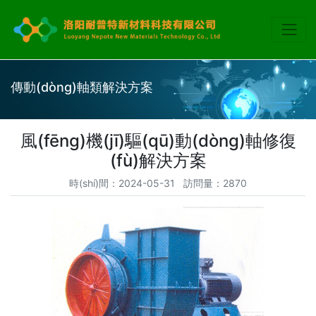
傳動(dòng)軸類解決方案
風(fēng)機(jī)驅(qū)動(dòng)軸修復
(fù)解決方案
時(shí)間：2024-05-31 訪問量：2870