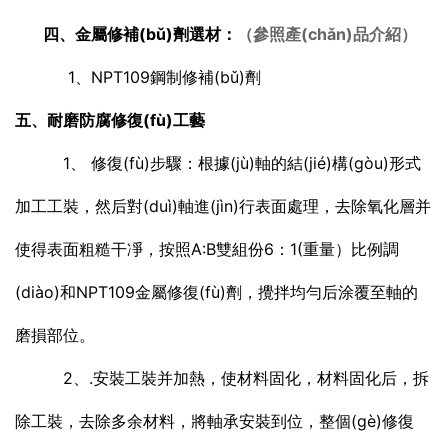
四、金屬修補(bǔ)劑選材：
（參照產(chǎn)品介紹）
1、NPT109鋼制修補(bǔ)劑
五、耐磨防腐修復(fù)工藝
1、 修復(fù)步驟：根據(jù)軸的結(jié)構(gòu)形式
加工工裝，然后對(duì)軸進(jìn)行表面處理，去除氧化層并
使得表面粗糙干凈，按照A:B雙組份6：1(重量）比例調
(diào)和NPT109金屬修復(fù)劑，攪拌均勻后涂覆至軸的
磨損部位。
2、.安裝工裝并加熱，使材料固化，材料固化后，拆
除工裝，去除多余材料，將軸承安裝到位，整個(gè)修復