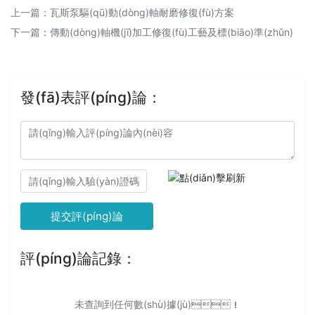
上一篇：
瓦斯泵驅(qū)動(dòng)軸耐磨修復(fù)方案
下一篇：
傳動(dòng)軸機(jī)加工修復(fù)工藝及標(biāo)準(zhǔn)
發(fā)表評(píng)論：
提交評(píng)論
評(píng)論記錄：
未查詢到任何數(shù)據(jù)！