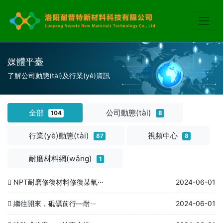
媒體平臺
了解公司動態(tài)及行業(yè)資訊
全部
公司動態(tài)
104
8
行業(yè)動態(tài)
視頻中心
87
8
耐磨材料網(wǎng)
1
NPT耐磨修復材料修復某氧···
2024-06-01
繼往開來，砥礪前行—耐···
2024-06-01