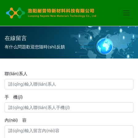
在線留言
有什么問題歡迎您隨時(shí)反饋
聯(lián)系人
手 機(jī)
內(nèi) 容