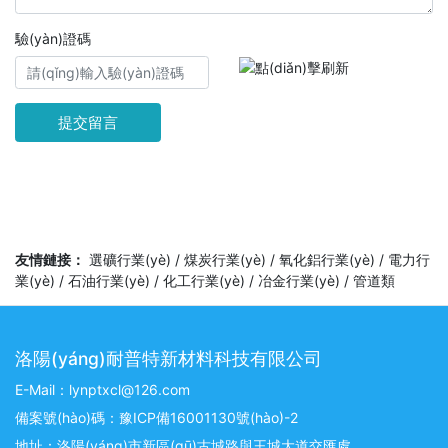
驗(yàn)證碼
提交留言
友情鏈接：
選礦行業(yè)
/
煤炭行業(yè)
/
氧化鋁行業(yè)
/
電力行
業(yè)
/
石油行業(yè)
/
化工行業(yè)
/
冶金行業(yè)
/
管道類
洛陽(yáng)耐普特新材料科技有限公司
E-Mail：lynptxcl@126.com
備案號(hào)碼：豫ICP備16001130號(hào)-2
地址：洛陽(yáng)市新區(qū)古城路與王城大道交匯處