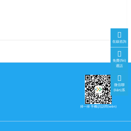
在線咨詢
免費(fèi)
通話
微信聯
(lián)系
掃一掃 手機(jī)訪問(wèn)