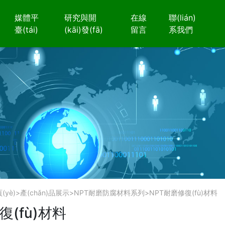
媒體平
研究與開
在線
聯(lián)
臺(tái)
(kāi)發(fā)
留言
系我們
(yè)
>
產(chǎn)品展示
>
NPT耐磨防腐材料系列
>
NPT耐磨修復(fù)材料
復(fù)材料