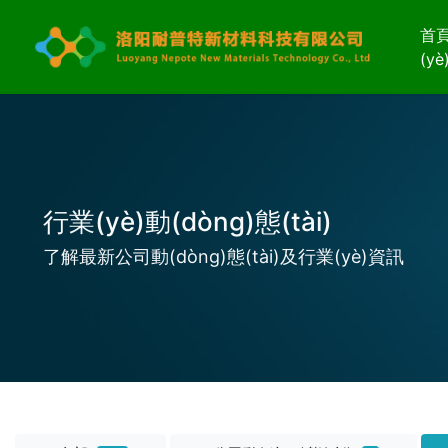
首
(yè
行業(yè)動(dòng)態(tài)
了解最新公司動(dòng)態(tài)及行業(yè)資訊