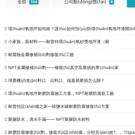
全部
公司動(dòng)態(tài)
104
8
環(huán)氧地坪如何維？護(hù)如何預(yù)防環(huán)氧地坪漆開(kāi)裂
小家族，新材料——耐普特環(huán)氧砂漿地坪漆（耐
耐腐蝕金屬修補(bǔ)劑修復(fù)工藝
NPT金屬修補(bǔ)劑——修復(fù)真空泵磨損的專(zhuān)家
球磨機(jī)進(jìn)料口、出料口、端蓋易磨損怎么辦？
環(huán)氧地坪耐磨防腐施工方案，NPT耐磨防腐新工藝
耐普特設(shè)備之家—除鹽水罐耐磨防腐修復(fù)方案
聚脲防水，滴水不漏—— NPT聚脲防水材料
耐磨防腐修復(fù)劑，修復(fù)設(shè)備，分秒見(jiàn)效?。。?/spa